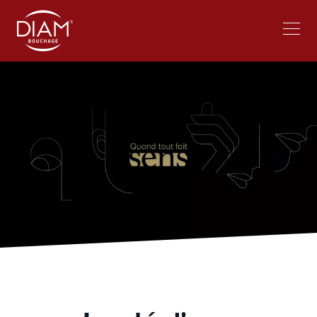
Select
Travailler chez Diam
Actualités
your
language