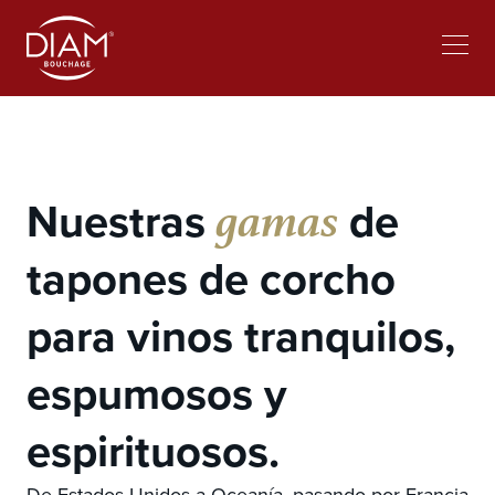
Select
Trabajar en Diam
Noticias
your
language
gamas
Nuestras
de
tapones de corcho
para vinos tranquilos,
espumosos y
espirituosos.
De Estados Unidos a Oceanía, pasando por Francia