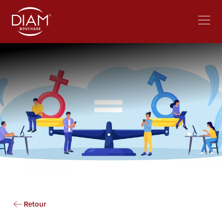
Select
lavorare al Diam
Notizie
your
language
Retour