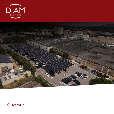
Select
lavorare al Diam
Notizie
your
language
Retour