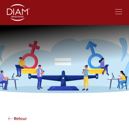
Select
Bei Diam arbeiten
News
your
language
Retour