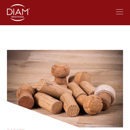
Select
Bei Diam arbeiten
News
your
language