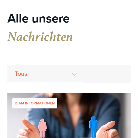
Alle unsere
Nachrichten
Tous
Diam informationen
Veranstaltungen
Sie reden über uns
DIAM INFORMATIONEN